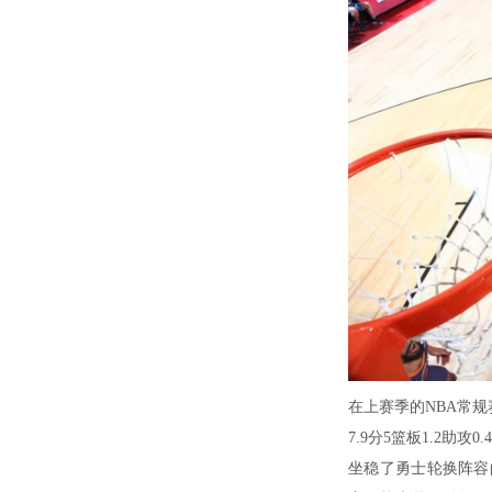
在上赛季的NBA常规
7.9分5篮板1.2助
坐稳了勇士轮换阵容