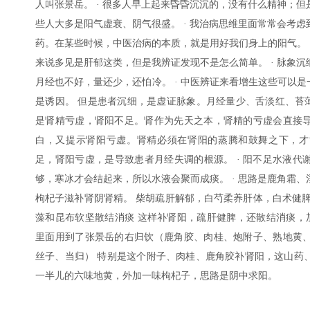
人叫张景岳。 · 很多人早上起来昏昏沉沉的，没有什么精神；
些人大多是阳气虚衰、阴气很盛。 · 我治病思维里面常常会考
药。在某些时候，中医治病的本质，就是用好我们身上的阳气。 
来说多见是肝郁这类，但是我辨证发现不是怎么简单。 · 脉象
月经也不好，量还少，还怕冷。 · 中医辨证来看增生这些可以是
是诱因。 但是患者沉细，是虚证脉象。月经量少、舌淡红、苔薄白
是肾精亏虚，肾阳不足。肾作为先天之本，肾精的亏虚会直接
白，又提示肾阳亏虚。肾精必须在肾阳的蒸腾和鼓舞之下，才
足，肾阳亏虚，是导致患者月经失调的根源。 · 阳不足水液代
够，寒冰才会结起来，所以水液会聚而成痰。 · 思路是鹿角霜
枸杞子滋补肾阴肾精。 柴胡疏肝解郁，白芍柔养肝体，白术健脾
藻和昆布软坚散结消痰 这样补肾阳，疏肝健脾，还散结消痰，加
里面用到了张景岳的右归饮（鹿角胶、肉桂、炮附子、熟地黄
丝子、当归） 特别是这个附子、肉桂、鹿角胶补肾阳，这山药
一半儿的六味地黄，外加一味枸杞子，思路是阴中求阳。