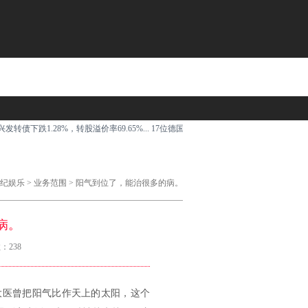
转债下跌1.28%，转股溢价率69.65%...
17位德国骑手主场征战环球马术冠军赛里森贝克站
纪娱乐
>
业务范围
> 阳气到位了，能治很多的病。
病。
：238
大医曾把阳气比作天上的太阳，这个