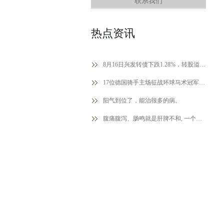
联系我们
热点资讯
8月16日兴发转债下跌1.28%，转股溢价率69.65%
17位德国骑手主场征战环球马术冠军赛里森贝克站
阳气到位了，能治很多的病。
腹痛腹泻、肠鸣就是肝脾不和, 一个中成药, 肝脾同调, 效果就是好