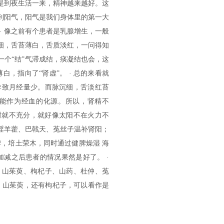
但是到夜生活一来，精神越来越好。这
虑到阳气，阳气是我们身体里的第一大
· 像之前有个患者是乳腺增生，一般
沉细，舌苔薄白，舌质淡红，一问得知
一个“结”气滞成结，痰凝结也会，这
，指向了“肾虚”。 · 总的来看就
导致月经量少。而脉沉细，舌淡红苔
能作为经血的化源。所以，肾精不
谢就不充分，就好像太阳不在火力不
、淫羊藿、巴戟天、菟丝子温补肾阳；
，培土荣木，同时通过健脾燥湿 海
减之后患者的情况果然是好了。 ·
、山茱萸、枸杞子、山药、杜仲、菟
、山茱萸，还有枸杞子，可以看作是